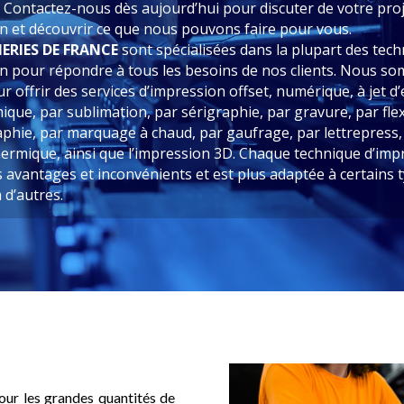
. Contactez-nous dès aujourd’hui pour discuter de votre pro
n et découvrir ce que nous pouvons faire pour vous.
MERIES DE FRANCE
sont spécialisées dans la plupart des tec
n pour répondre à tous les besoins de nos clients. Nous s
r offrir des services d’impression offset, numérique, à jet d’
mique, par sublimation, par sérigraphie, par gravure, par fl
phie, par marquage à chaud, par gaufrage, par lettrepress,
hermique, ainsi que l’impression 3D. Chaque technique d’imp
 avantages et inconvénients et est plus adaptée à certains 
 d’autres.
pour les grandes quantités de