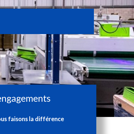
engagements
s faisons la différence