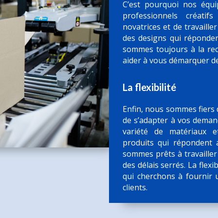
C’est pourquoi nos équ
professionnels créati
novatrices et de travaille
des designs qui réponden
sommes toujours à la re
aider à vous démarquer de
La flexibilité
Enfin, nous sommes fiers 
de s’adapter à vos demand
variété de matériaux e
produits qui répondent 
sommes prêts à travailler
des délais serrés. La flexi
qui cherchons à fournir 
clients.