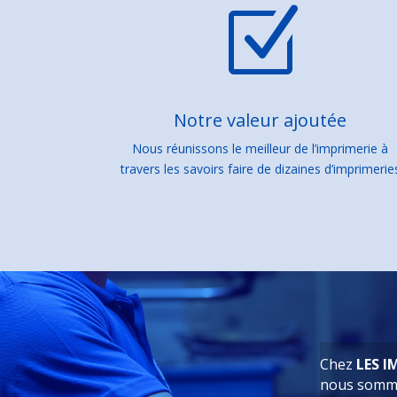
Z
Notre valeur ajoutée
Nous réunissons le meilleur de l’imprimerie à
travers les savoirs faire de dizaines d’imprimerie
Chez
LES I
nous sommes