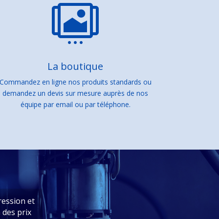

La boutique
Commandez en ligne nos produits standards ou
demandez un devis sur mesure auprès de nos
équipe par email ou par téléphone.
ression et
 des prix