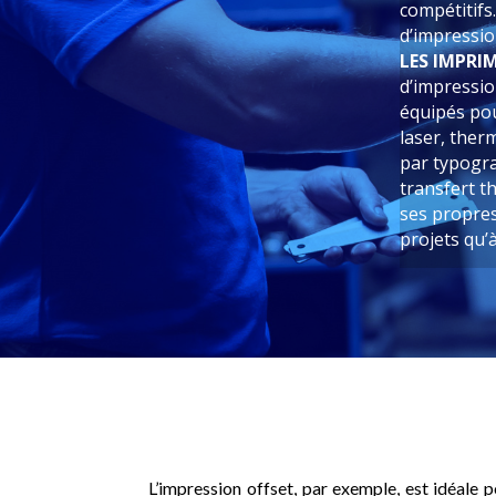
compétitifs
d’impressio
LES IMPRI
d’impressio
équipés pou
laser, ther
par typogra
transfert t
ses propres
projets qu’à
L’impression offset, par exemple, est idéale 