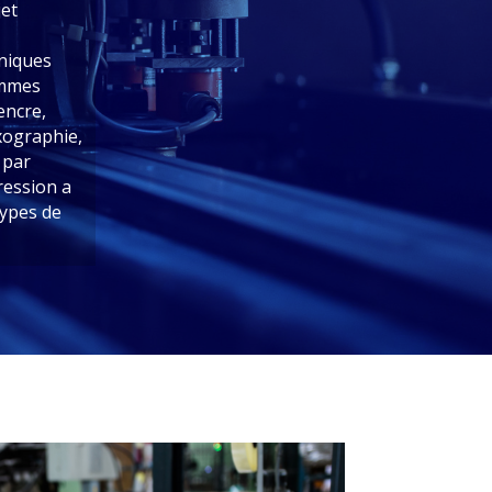
jet
hniques
ommes
encre,
exographie,
 par
ression a
types de