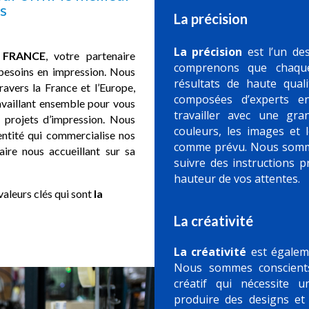
ts
La précision
La précision
est l’un des
 FRANCE
, votre partenaire
comprenons que chaque
besoins en impression. Nous
résultats de haute qual
vers la France et l’Europe,
composées d’experts e
availlant ensemble pour vous
travailler avec une gra
s projets d’impression. Nous
couleurs, les images et 
ntité qui commercialise nos
comme prévu. Nous sommes
aire nous accueillant sur sa
suivre des instructions p
hauteur de vos attentes.
aleurs clés qui sont
la
La créativité
La créativité
est égaleme
Nous sommes conscients
créatif qui nécessite u
produire des designs et 