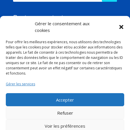
Reste en contact
Gérer le consentement aux
cookies
Pour offrir les meilleures expériences, nous utilisons des technologies
telles que les cookies pour stocker et/ou accéder aux informations des
Contacts
appareils. Le fait de consentir à ces technologies nous permettra de
traiter des données telles que le comportement de navigation ou les ID

01 75 40 66 73
uniques sur ce site. Le fait de ne pas consentir ou de retirer son
consentement peut avoir un effet négatif sur certaines caractéristiques

serviceclients@lesimprimeriesdefrance.fr
et fonctions.

281 chaussée Jules César
Gérer les services
95250 Beauchamp
France
Accepter
Mentions légales
Conditions Générales de Vente
–
Refuser
Voir les préférences