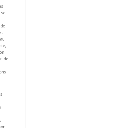
es
r se
 de
 :
 au
nte,
ion
on de
ions
és
s
s
s
ent