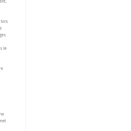
ent,
s
n
 lors
te
ages
s le
re
ême
 met