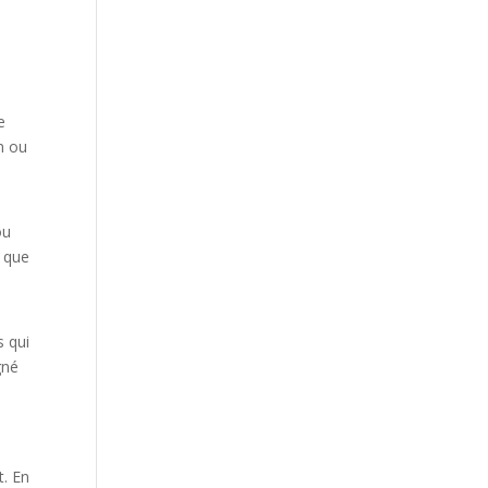
e
on ou
ou
s que
s qui
gné
s
t. En