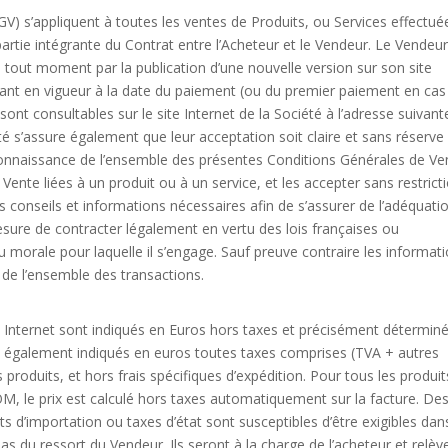
V) s’appliquent à toutes les ventes de Produits, ou Services effectué
 partie intégrante du Contrat entre l’Acheteur et le Vendeur. Le Vendeu
 à tout moment par la publication d’une nouvelle version sur son site
étant en vigueur à la date du paiement (ou du premier paiement en cas
t consultables sur le site Internet de la Société à l’adresse suivante
été s’assure également que leur acceptation soit claire et sans réserve
 connaissance de l’ensemble des présentes Conditions Générales de Ve
Vente liées à un produit ou à un service, et les accepter sans restrict
des conseils et informations nécessaires afin de s’assurer de l’adéquati
mesure de contracter légalement en vertu des lois françaises ou
morale pour laquelle il s’engage. Sauf preuve contraire les informat
 de l’ensemble des transactions.
s Internet sont indiqués en Euros hors taxes et précisément détermin
ont également indiqués en euros toutes taxes comprises (TVA + autres
roduits, et hors frais spécifiques d’expédition. Pour tous les produit
le prix est calculé hors taxes automatiquement sur la facture. De
s d’importation ou taxes d’état sont susceptibles d’être exigibles dan
s du ressort du Vendeur. Ils seront à la charge de l’acheteur et relèv