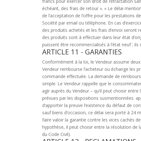
francs pour exercer son droit de rétractation sans
échéant, des frais de retour ». « Le délai mentio
de l’acceptation de l’offre pour les prestations d
Société par email ou téléphone. En cas d’exercice
des produits achetés et les frais d’envoi seront r
des produits sont à effectuer dans leur état d’or
puissent être recommercialisés à l’état neuf ; ils
ARTICLE 11 - GARANTIES
Conformément à la loi, le Vendeur assume deux g
Vendeur rembourse l’acheteur ou échange les p
commande effectuée. La demande de remboursemen
simple. Le Vendeur rappelle que le consommateur
agir auprès du Vendeur – qu’il peut choisir entr
prévues par les dispositions susmentionnées. a
d’apporter la preuve l’existence du défaut de con
sauf biens d’occasion, ce délai sera porté à 2
faire valoir la garantie contre les vices cachés d
hypothèse, il peut choisir entre la résolution de 
du Code Civil).