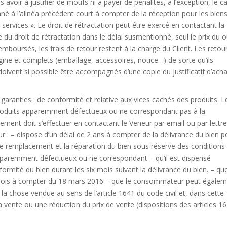
 avoir à justifier de motifs ni à payer de pénalités, à l’exception, le c
nné à l’alinéa précédent court à compter de la réception pour les bien
e services ». Le droit de rétractation peut être exercé en contactant la
 du droit de rétractation dans le délai susmentionné, seul le prix du 
emboursés, les frais de retour restent à la charge du Client. Les retou
igine et complets (emballage, accessoires, notice…) de sorte qu’ils
 doivent si possible être accompagnés d’une copie du justificatif d’acha
aranties : de conformité et relative aux vices cachés des produits. L
roduits apparemment défectueux ou ne correspondant pas à la
t doit s’effectuer en contactant le Veneur par email ou par lettr
 : – dispose d’un délai de 2 ans à compter de la délivrance du bien p
e le remplacement et la réparation du bien sous réserve des conditions
pparemment défectueux ou ne correspondant – qu’il est dispensé
formité du bien durant les six mois suivant la délivrance du bien. – qu
4 mois à compter du 18 mars 2016 – que le consommateur peut égale
e la chose vendue au sens de l’article 1641 du code civil et, dans cette
la vente ou une réduction du prix de vente (dispositions des articles 1