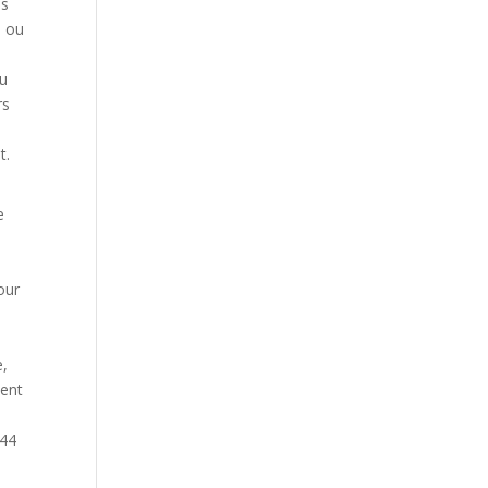
as
s ou
ou
rs
t.
e
e
our
e,
ment
644