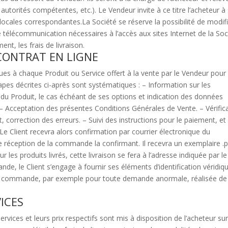
autorités compétentes, etc.). Le Vendeur invite à ce titre l’acheteur à
locales correspondantes.La Société se réserve la possibilité de modif
e télécommunication nécessaires à l’accès aux sites Internet de la Soc
nt, les frais de livraison.
 CONTRAT EN LIGNE
ques à chaque Produit ou Service offert à la vente par le Vendeur pour
pes décrites ci-après sont systématiques : – Information sur les
x du Produit, le cas échéant de ses options et indication des données
 ; – Acceptation des présentes Conditions Générales de Vente. – Vérific
correction des erreurs. – Suivi des instructions pour le paiement, et
Le Client recevra alors confirmation par courrier électronique du
 réception de la commande la confirmant. Il recevra un exemplaire .
les produits livrés, cette livraison se fera à l’adresse indiquée par le
nde, le Client s’engage à fournir ses éléments d’identification véridiq
r la commande, par exemple pour toute demande anormale, réalisée de
VICES
ervices et leurs prix respectifs sont mis à disposition de l’acheteur sur