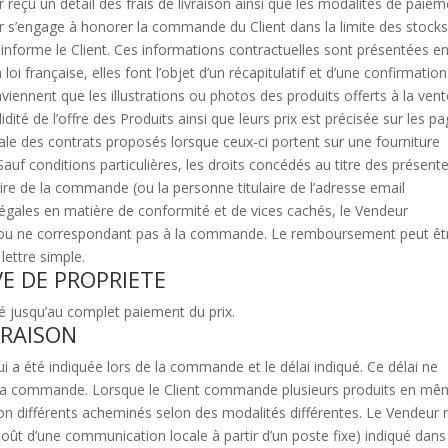
ir reçu un détail des frais de livraison ainsi que les modalités de paiem
ur s’engage à honorer la commande du Client dans la limite des stock
informe le Client. Ces informations contractuelles sont présentées e
oi française, elles font l’objet d’un récapitulatif et d’une confirmation
viennent que les illustrations ou photos des produits offerts à la ven
idité de l’offre des Produits ainsi que leurs prix est précisée sur les p
ale des contrats proposés lorsque ceux-ci portent sur une fourniture
auf conditions particulières, les droits concédés au titre des présente
re de la commande (ou la personne titulaire de l’adresse email
ales en matière de conformité et de vices cachés, le Vendeur
 ou ne correspondant pas à la commande. Le remboursement peut êt
ettre simple.
VE DE PROPRIETE
té jusqu’au complet paiement du prix.
VRAISON
qui a été indiquée lors de la commande et le délai indiqué. Ce délai ne
e la commande. Lorsque le Client commande plusieurs produits en m
son différents acheminés selon des modalités différentes. Le Vendeur
coût d’une communication locale à partir d’un poste fixe) indiqué dans