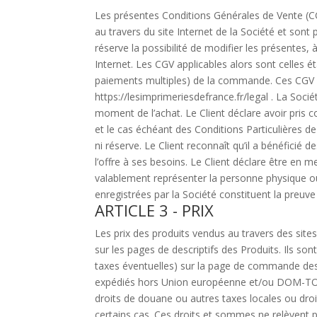
Les présentes Conditions Générales de Vente (CG
au travers du site Internet de la Société et sont
réserve la possibilité de modifier les présentes,
Internet. Les CGV applicables alors sont celles 
paiements multiples) de la commande. Ces CGV son
https://lesimprimeriesdefrance.fr/legal . La Soci
moment de l’achat. Le Client déclare avoir pris
et le cas échéant des Conditions Particulières de 
ni réserve. Le Client reconnaît qu’il a bénéficié 
l’offre à ses besoins. Le Client déclare être en 
valablement représenter la personne physique ou 
enregistrées par la Société constituent la preuve
ARTICLE 3 - PRIX
Les prix des produits vendus au travers des site
sur les pages de descriptifs des Produits. Ils s
taxes éventuelles) sur la page de commande des p
expédiés hors Union européenne et/ou DOM-TOM, 
droits de douane ou autres taxes locales ou droit
certains cas. Ces droits et sommes ne relèvent pa