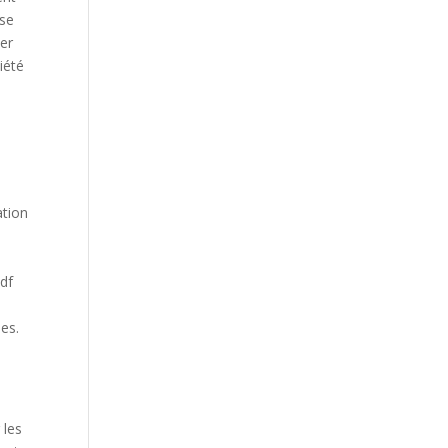
 se
ier
iété
ation
pdf
ues.
 les