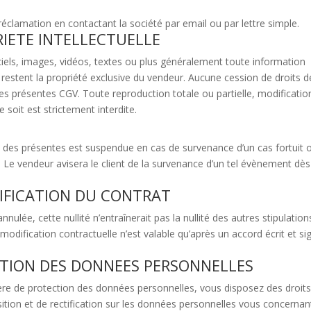
réclamation en contactant la société par email ou par lettre simple.
RIETE INTELLECTUELLE
iels, images, vidéos, textes ou plus généralement toute information
et restent la propriété exclusive du vendeur. Aucune cession de droits d
s des présentes CGV. Toute reproduction totale ou partielle, modificati
 soit est strictement interdite.
 des présentes est suspendue en cas de survenance d’un cas fortuit 
 Le vendeur avisera le client de la survenance d’un tel évènement dè
DIFICATION DU CONTRAT
nnulée, cette nullité n’entraînerait pas la nullité des autres stipulation
odification contractuelle n’est valable qu’après un accord écrit et si
ECTION DES DONNEES PERSONNELLES
 de protection des données personnelles, vous disposez des droit
sition et de rectification sur les données personnelles vous concernan