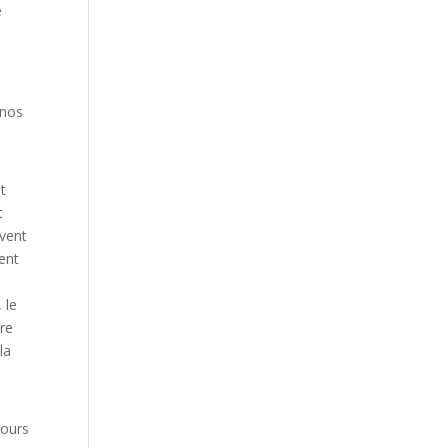
e
 nos
t
t
uvent
ment
 le
ire
la
jours