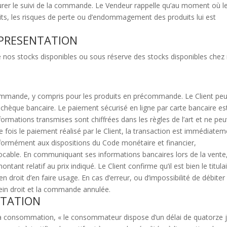
urer le suivi de la commande. Le Vendeur rappelle qu’au moment où l
ts, les risques de perte ou d’endommagement des produits lui est
T PRESENTATION
 nos stocks disponibles ou sous réserve des stocks disponibles chez
ommande, y compris pour les produits en précommande. Le Client peu
 chèque bancaire. Le paiement sécurisé en ligne par carte bancaire es
formations transmises sont chiffrées dans les règles de l’art et ne pe
e fois le paiement réalisé par le Client, la transaction est immédiate
nformément aux dispositions du Code monétaire et financier,
ocable. En communiquant ses informations bancaires lors de la vente,
ntant relatif au prix indiqué. Le Client confirme qu’il est bien le titula
 en droit d’en faire usage. En cas d’erreur, ou d’impossibilité de débiter 
ein droit et la commande annulée.
CTATION
la consommation, « le consommateur dispose d’un délai de quatorze 