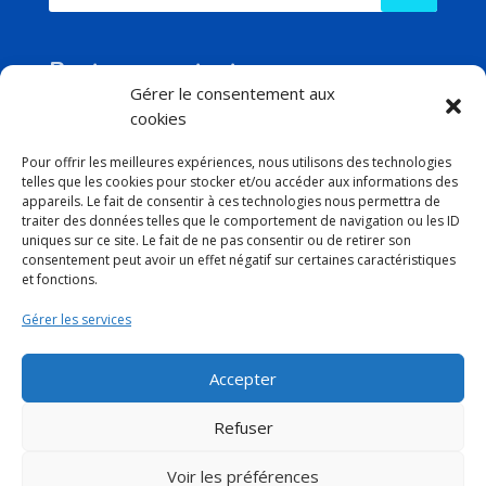
Reste en contact
Gérer le consentement aux
cookies
Pour offrir les meilleures expériences, nous utilisons des technologies
telles que les cookies pour stocker et/ou accéder aux informations des
Contacts
appareils. Le fait de consentir à ces technologies nous permettra de
traiter des données telles que le comportement de navigation ou les ID

01 75 40 66 73
uniques sur ce site. Le fait de ne pas consentir ou de retirer son
consentement peut avoir un effet négatif sur certaines caractéristiques

serviceclients@lesimprimeriesdefrance.fr
et fonctions.

281 chaussée Jules César
Gérer les services
95250 Beauchamp
France
Accepter
Mentions légales
Conditions Générales de Vente
–
Refuser
Voir les préférences