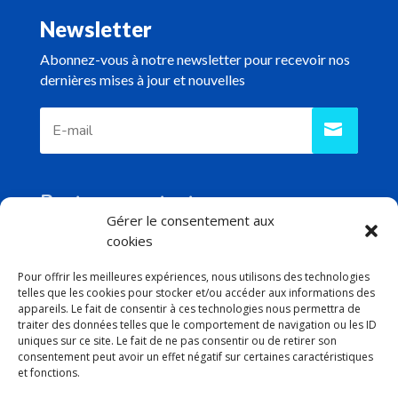
Newsletter
Abonnez-vous à notre newsletter pour recevoir nos
dernières mises à jour et nouvelles
Reste en contact
Gérer le consentement aux
cookies
Pour offrir les meilleures expériences, nous utilisons des technologies
telles que les cookies pour stocker et/ou accéder aux informations des
Contacts
appareils. Le fait de consentir à ces technologies nous permettra de
traiter des données telles que le comportement de navigation ou les ID

01 75 40 66 73
uniques sur ce site. Le fait de ne pas consentir ou de retirer son
consentement peut avoir un effet négatif sur certaines caractéristiques

serviceclients@lesimprimeriesdefrance.fr
et fonctions.